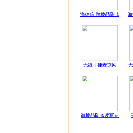
海德信 微棱晶防眩
海
无线耳挂麦克风
无
微棱晶防眩读写专