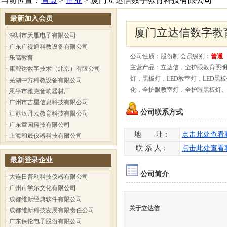
最新加入会员
厦门立达信数字教
·
深圳市天雁电子有限公司
·
广东广视通科教设备有限公司
公司性质：股份制 会员级别：
普通
·
乐高教育
主营产品：立达信，全护眼教育照
·
康智达数字技术（北京）有限公司
灯，黑板灯，LED教室灯，LED
·
芜湖中方科教设备有限公司
化，全护眼教室灯，全护眼黑板灯
·
恩平市雅克音响器材厂
·
广州市吉星信息科技有限公司
公司联系方式
·
江苏汉丹云教育科技有限公司
·
广东童园科技有限公司
地 址：
点击此处查看
·
上海和晟仪器科技有限公司
联 系 人：
点击此处查看
最新登录企业
公司简介
·
大连日普利科技仪器有限公司
·
广州市学尔文化有限公司
·
成都维新经典软件有限公司
关于立达信
·
成都维新科技发展有限责任公司
·
广东保伦电子股份有限公司