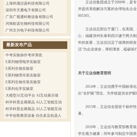
立达信集团成立于2000年，是专
·
上海和晟仪器科技有限公司
并提供系统解决方案的全球知名企业
·
深圳市天雁电子有限公司
605365。
·
广东广视通科教设备有限公司
·
河南欧诺生物科技有限公司
立达信总部位于厦门，在美国、德
·
广州文兴电子科技有限公司
心；福建漳州长泰和四川遂宁两大制
年的发展，立达信沉淀了雄厚的研发
最新发布产品
活”为企业使命，厚积薄发，砥砺前
·
中考实验操作考评系统
·
E系列物理电学实验室
·
E系列生物实验室
关于立达信教育照明
·
E系列物理吊装实验室
·
E系列生物吊装实验室
2014年，立达信携手中国标准化
·
E系列化学实验室
出“全护眼”理念。为学校提供全护眼
·
大模型AI互动平台 AI互动展示墙
·
科学科普走廊展品 AI人工智能互动
2015年，立达信全国首个标杆性
·
科学科普走廊展品 AI人工智能互动
幕。
·
中学创客教室设备 仿生多足机器人
2016年，立达信与教育部教育装
学生视力健康；同年参与制定中国质量认