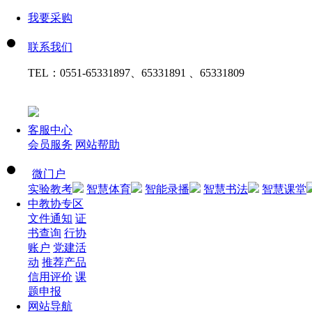
我要采购
联系我们
TEL：
0551-65331897、65331891 、65331809
客服中心
会员服务
网站帮助
微门户
实验教考
智慧体育
智能录播
智慧书法
智慧课堂
中教协专区
文件通知
证
书查询
行协
账户
党建活
动
推荐产品
信用评价
课
题申报
网站导航