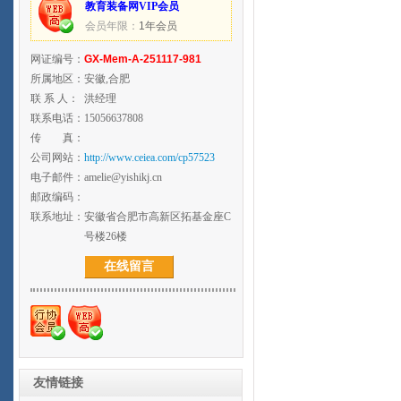
教育装备网VIP会员
会员年限：
1年会员
网证编号：
GX-Mem-A-251117-981
所属地区：
安徽,合肥
联 系 人：
洪经理
联系电话：
15056637808
传 真：
公司网站：
http://www.ceiea.com/cp57523
电子邮件：
amelie@yishikj.cn
邮政编码：
联系地址：
安徽省合肥市高新区拓基金座C
号楼26楼
在线留言
友情链接