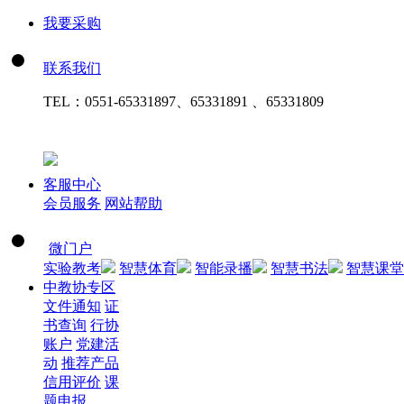
我要采购
联系我们
TEL：
0551-65331897、65331891 、65331809
客服中心
会员服务
网站帮助
微门户
实验教考
智慧体育
智能录播
智慧书法
智慧课堂
中教协专区
文件通知
证
书查询
行协
账户
党建活
动
推荐产品
信用评价
课
题申报