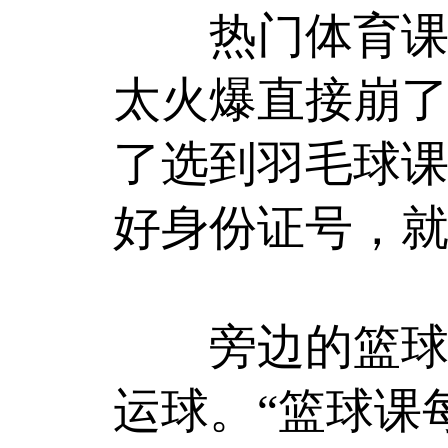
热门体育课常
太火爆直接崩了
了选到羽毛球
好身份证号，
旁边的篮球场
运球。“篮球课