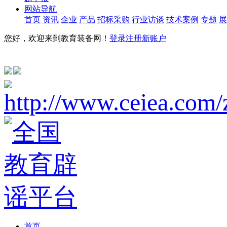
网站导航
首页
资讯
企业
产品
招标采购
行业访谈
技术案例
专题
展
您好，欢迎来到教育装备网！
登录
注册新账户
首页