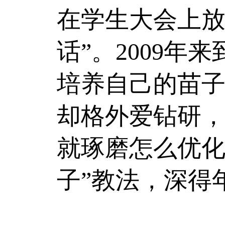
在学生大会上放
话”。2009
培养自己的苗子
却格外爱钻研
就琢磨怎么优化
子”教法，深得