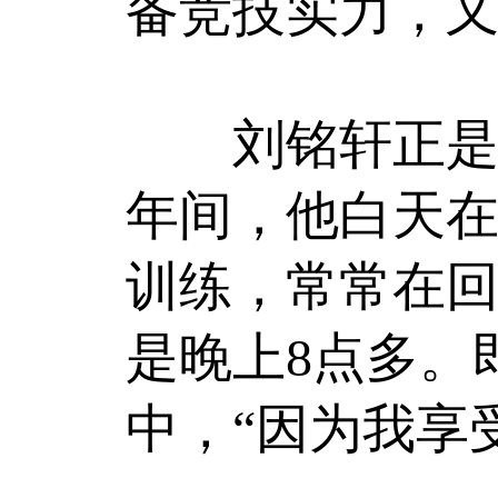
备竞技实力，又
刘铭轩正是典
年间，他白天
训练，常常在
是晚上8点多。
中，“因为我享