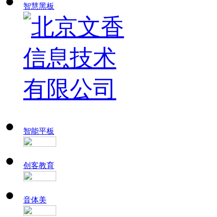
智慧黑板
智能平板
创客教育
音体美