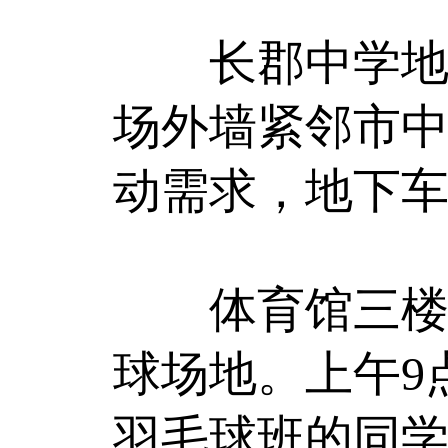
长郡中学地处
场外墙紧邻市
动需求，地下
体育馆三楼一
球场地。上午9
羽毛球班的同