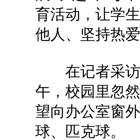
育活动，让学
他人、坚持热
在记者采访期
午，校园里忽然
望向办公室窗
球、匹克球。