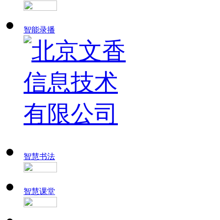
智能录播
智慧书法
智慧课堂