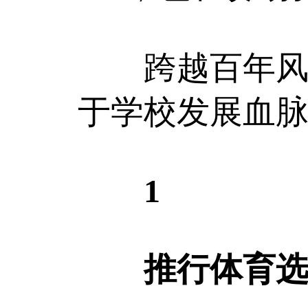
跨越百年风雨
于学校发展血
1
推行体育选