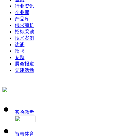
行业资讯
企业库
产品库
供求商机
招标采购
技术案例
访谈
招聘
专题
展会报道
党建活动
实验教考
智慧体育