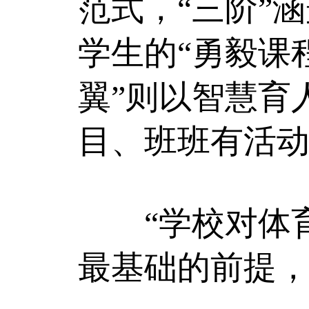
范式，“三阶”
学生的“勇毅课
翼”则以智慧育
目、班班有活动
“学校对体育
最基础的前提，