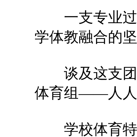
一支专业过硬
学体教融合的
谈及这支团队
体育组——人人
学校体育特级