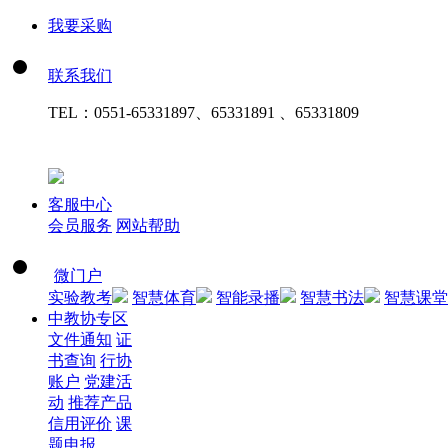
我要采购
联系我们
TEL：
0551-65331897、65331891 、65331809
客服中心
会员服务
网站帮助
微门户
实验教考
智慧体育
智能录播
智慧书法
智慧课堂
中教协专区
文件通知
证
书查询
行协
账户
党建活
动
推荐产品
信用评价
课
题申报