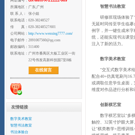
网证编号：
GX-Mem-A-211111-969
智慧书法教室
所属地区：
广东,广州
联 系 人：
张小姐
研修班现场体验了
联系电话：
020-38248527
无延时同传至学生临摹
传 真：
020-38248527/601
例字，并一键生成米字
公司网站：
http://www.wenxing7777.com/
统，还能实现书法课堂
电子邮件：
2091007560@qq.com
注入了新的活力。
邮政编码：
511400
联系地址：
广州市番禺区大板工业区一街
数字美术教室
22号伟发高新科技园7至8栋
“交互式数字美术绘画
在线留言
配合40+仿真笔刷与1
或调取任意学生桌面，
维度对作品进行分析和
创新棋艺室
友情链接
数字棋艺室以“多
数字美术教室
触控、32英寸护眼大
智慧书法教室
让“棋类教学+思维训
书法体验台