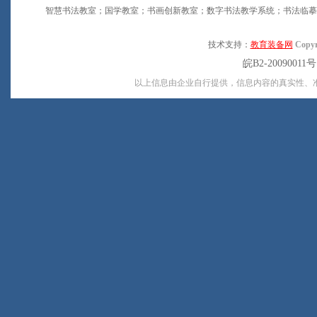
智慧书法教室；国学教室；书画创新教室；数字书法教学系统；书法临摹
技术支持：
教育装备网
Copyr
皖B2-20090011
以上信息由企业自行提供，信息内容的真实性、