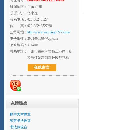
网证编号：
GX-Mem-A-211111-969
所属地区：
广东,广州
联 系 人：
张小姐
联系电话：
020-38248527
传 真：
020-38248527/601
公司网站：
http://www.wenxing7777.com/
电子邮件：
2091007560@qq.com
邮政编码：
511400
联系地址：
广州市番禺区大板工业区一街
22号伟发高新科技园7至8栋
在线留言
友情链接
数字美术教室
智慧书法教室
书法体验台