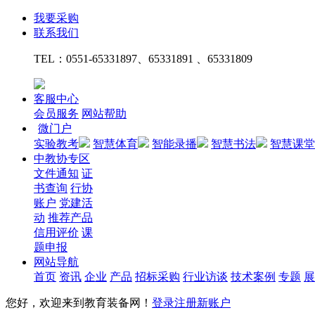
我要采购
联系我们
TEL：
0551-65331897、65331891 、65331809
客服中心
会员服务
网站帮助
微门户
实验教考
智慧体育
智能录播
智慧书法
智慧课堂
中教协专区
文件通知
证
书查询
行协
账户
党建活
动
推荐产品
信用评价
课
题申报
网站导航
首页
资讯
企业
产品
招标采购
行业访谈
技术案例
专题
展
您好，欢迎来到教育装备网！
登录
注册新账户