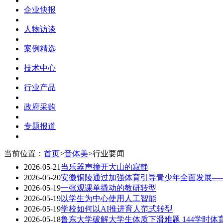
企业快报
人物访谈
案例精选
技术中心
行业产品
政府采购
专题报道
当前位置：
首页
>
音体美
>
行业要闻
2026-05-21
当乐器声撞开大山的寂静
2026-05-20
安徽铜陵通过加强体育引导青少年全面发展——
2026-05-19
一张观课单撬动的教研转型
2026-05-19
以学生为中心使用人工智能
2026-05-19
学校如何以AI推进育人范式转型
2026-05-18
鲁东大学破解大学生体质下滑难题 144学时