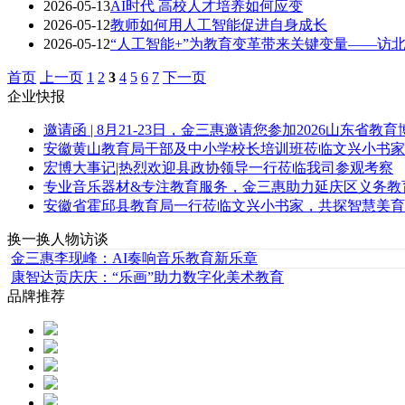
2026-05-13
AI时代 高校人才培养如何应变
2026-05-12
教师如何用人工智能促进自身成长
2026-05-12
“人工智能+”为教育变革带来关键变量——访
首页
上一页
1
2
3
4
5
6
7
下一页
企业快报
邀请函 | 8月21-23日，金三惠邀请您参加2026山东省教
安徽黄山教育局干部及中小学校长培训班莅临文兴小书家
宏博大事记|热烈欢迎县政协领导一行莅临我司参观考察
专业音乐器材&专注教育服务，金三惠助力延庆区义务教
安徽省霍邱县教育局一行莅临文兴小书家，共探智慧美育
换一换
人物访谈
金三惠李现峰：AI奏响音乐教育新乐章
康智达贡庆庆：“乐画”助力数字化美术教育
品牌推荐