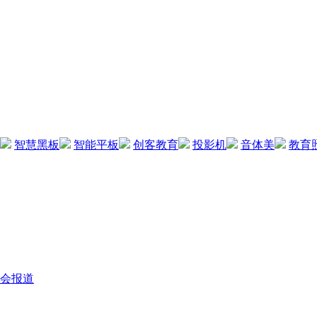
智慧黑板
智能平板
创客教育
投影机
音体美
教育
会报道