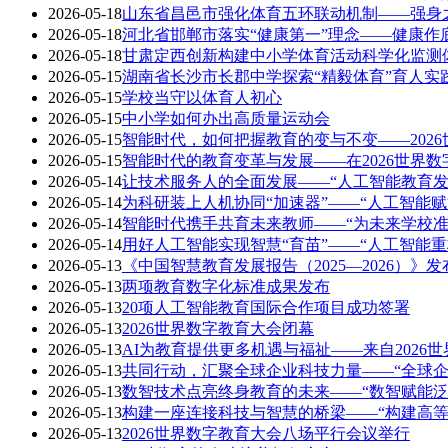
2026-05-18
山东省昌邑市强化体育五环联动机制——强身
2026-05-18
河北省邯郸市落实“健康第一”理念——健康作
2026-05-18
甘肃定西创新构建中小学体育活动科学化监测体
2026-05-15
湖南省长沙市长郡中学探索“精毅体育”育人实
2026-05-15
学校当守以体育人初心
2026-05-15
中小学如何办出高质量运动会
2026-05-15
智能时代，如何把握教育的变与不变——202
2026-05-15
智能时代的教育变革与发展——在2026世界
2026-05-14
让技术服务人的全面发展——“人工智能教育发
2026-05-14
为科研装上人机协同“加速器”——“人工智能
2026-05-14
智能时代携手共育未来教师——“为未来学校准
2026-05-14
用好人工智能实现智慧“育苗”——“人工智能
2026-05-13
《中国智慧教育发展报告（2025—2026）》发
2026-05-13
两项教育数字化标准成果发布
2026-05-13
20项人工智能教育国际合作项目成功签署
2026-05-13
2026世界数字教育大会闭幕
2026-05-13
AI为教育提供更多机遇与福祉——来自2026
2026-05-13
共同行动，汇聚全球企业科技力量——“全球企
2026-05-13
数智技术点亮终身教育的未来——“数智赋能
2026-05-13
构建一座连接科技与智慧的桥梁——“构建高等
2026-05-13
2026世界数字教育大会八场平行会议举行