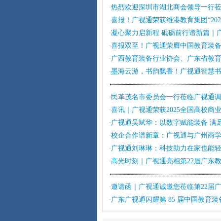
热烈欢迎深圳市湖北商会领导一行
·
喜报！广视通荣获维港教育集团“20
·
凝心聚力启新程 砥砺前行谱新篇｜广视
·
喜报双至！广视通荣膺中国教育装备
·
广西教育装备行业协会、广东省教
·
墨海云游，书韵飘香！广视通智慧
·
民革茂名市委员会一行莅临广视通
·
喜讯｜广视通荣获2025全国高校商
·
广视通吴斌华：以数字赋能装备 满
·
校企合作谱新章：广视通与广州商
·
广视通刘琳琳：科技助力在家也能
·
高光时刻｜广视通亮相第22届广东
·
邀请函｜广视通诚邀您莅临第22届
·
广东广视通闪耀第 85 届中国教育
·