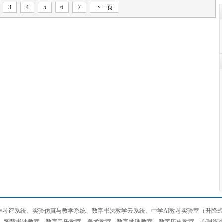
3
4
5
6
7
下一页
考评系统、实验仿真与教学系统、数字书法教学云系统、中学AI教考实验室（升降式
、智慧书法教室、数字音乐教室、美术教室、数字地理教室、数字历史教室、心理咨