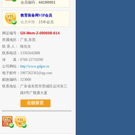
会员编码
：
44190001
教育装备网VIP会员
会员年限：
15年会员
网证编号：
GX-Mem-Z-090608-614
所属地区：
广东,东莞
联 系 人：
陈先生
联系电话：
13302642888
传 真：
0769-22710290
公司网站：
http://www.gdgst.cn
电子邮件：
1967262362@qq.com
邮政编码：
523000
联系地址：
广东省东莞市莞城区运河东三
路8号广视通大厦
在线留言