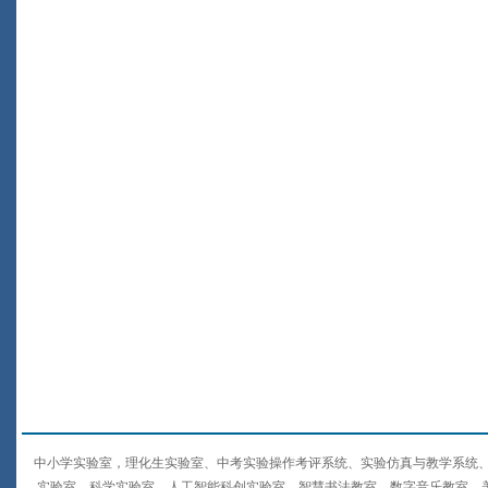
中小学实验室，理化生实验室、中考实验操作考评系统、实验仿真与教学系统、
实验室、科学实验室、人工智能科创实验室、智慧书法教室、数字音乐教室、