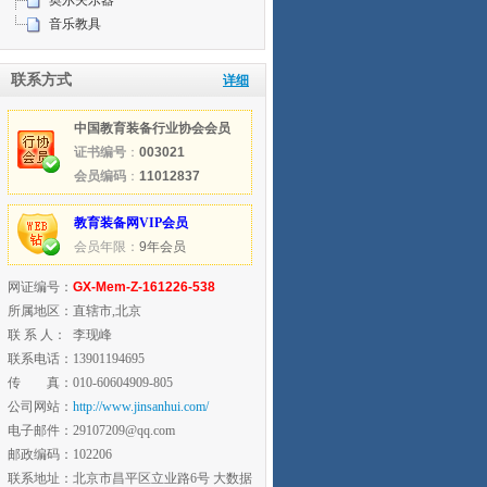
奥尔夫乐器
音乐教具
联系方式
详细
中国教育装备行业协会会员
证书编号
：
003021
会员编码
：
11012837
教育装备网VIP会员
会员年限：
9年会员
网证编号：
GX-Mem-Z-161226-538
所属地区：
直辖市,北京
联 系 人：
李现峰
联系电话：
13901194695
传 真：
010-60604909-805
公司网站：
http://www.jinsanhui.com/
电子邮件：
29107209@qq.com
邮政编码：
102206
联系地址：
北京市昌平区立业路6号 大数据