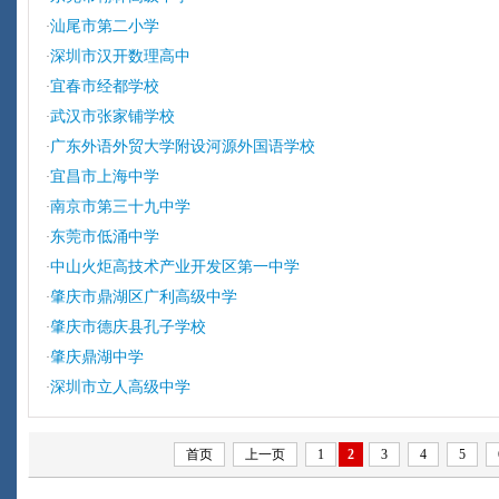
汕尾市第二小学
·
深圳市汉开数理高中
·
宜春市经都学校
·
武汉市张家铺学校
·
广东外语外贸大学附设河源外国语学校
·
宜昌市上海中学
·
南京市第三十九中学
·
东莞市低涌中学
·
中山火炬高技术产业开发区第一中学
·
肇庆市鼎湖区广利高级中学
·
肇庆市德庆县孔子学校
·
肇庆鼎湖中学
·
深圳市立人高级中学
·
首页
上一页
1
2
3
4
5