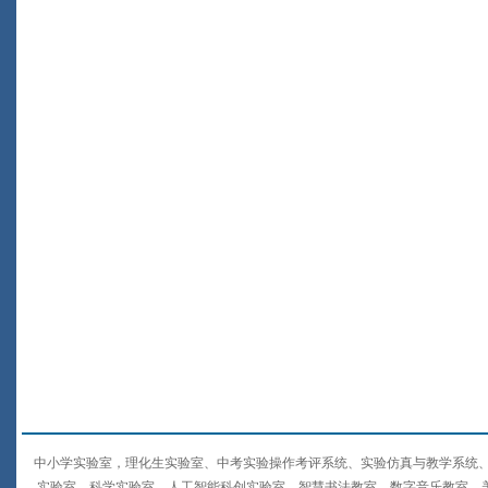
中小学实验室，理化生实验室、中考实验操作考评系统、实验仿真与教学系统、
实验室、科学实验室、人工智能科创实验室、智慧书法教室、数字音乐教室、