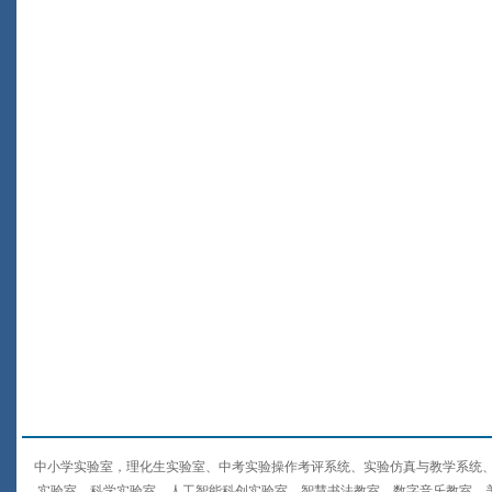
中小学实验室，理化生实验室、中考实验操作考评系统、实验仿真与教学系统、
实验室、科学实验室、人工智能科创实验室、智慧书法教室、数字音乐教室、